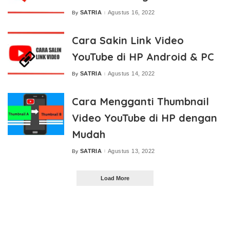
SATRIA
Agustus 16, 2022
By
Posted
by
Cara Sakin Link Video
YouTube di HP Android & PC
SATRIA
Agustus 14, 2022
By
Posted
by
Cara Mengganti Thumbnail
Video YouTube di HP dengan
Mudah
SATRIA
Agustus 13, 2022
By
Posted
by
Load More