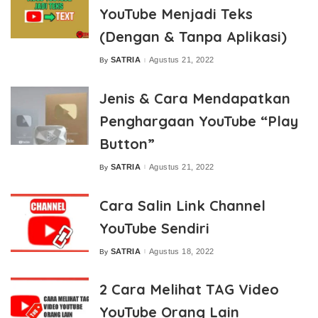
YouTube Menjadi Teks
(Dengan & Tanpa Aplikasi)
SATRIA
Agustus 21, 2022
By
Posted
by
Jenis & Cara Mendapatkan
Penghargaan YouTube “Play
Button”
SATRIA
Agustus 21, 2022
By
Posted
by
Cara Salin Link Channel
YouTube Sendiri
SATRIA
Agustus 18, 2022
By
Posted
by
2 Cara Melihat TAG Video
YouTube Orang Lain