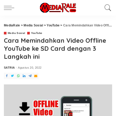
MediaRale
>
Media Sosial
>
YouTube
>
Cara Memindahkan Video Offline YouTube ke SD Card dengan 3 Langkah ini
Media Sosial
YouTube
Cara Memindahkan Video Offline
YouTube ke SD Card dengan 3
Langkah ini
SATRIA
Agustus 20, 2022
Posted
by