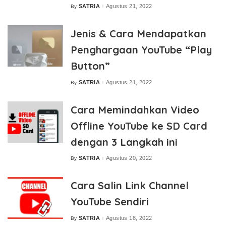
SATRIA
Agustus 21, 2022
By
Posted
by
Jenis & Cara Mendapatkan
Penghargaan YouTube “Play
Button”
SATRIA
Agustus 21, 2022
By
Posted
by
Cara Memindahkan Video
Offline YouTube ke SD Card
dengan 3 Langkah ini
SATRIA
Agustus 20, 2022
By
Posted
by
Cara Salin Link Channel
YouTube Sendiri
SATRIA
Agustus 18, 2022
By
Posted
by