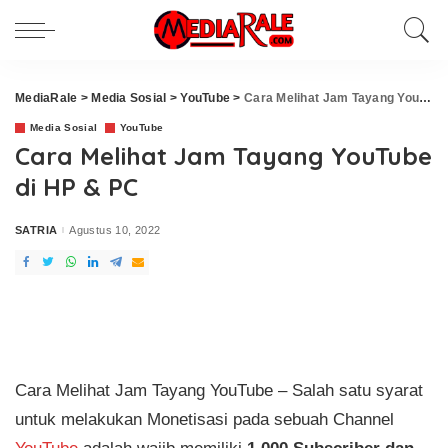
MediaRale
>
Media Sosial
>
YouTube
>
Cara Melihat Jam Tayang YouTube di HP & PC
Media Sosial
YouTube
Cara Melihat Jam Tayang YouTube
di HP & PC
SATRIA
Agustus 10, 2022
Posted
by
Cara Melihat Jam Tayang YouTube – Salah satu syarat
untuk melakukan Monetisasi pada sebuah Channel
YouTube
adalah wajib memiliki
1.000 Subscriber dan