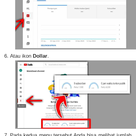
Atau ikon
Dollar
.
Pada kedua menu tersebut Anda bisa melihat jumlah