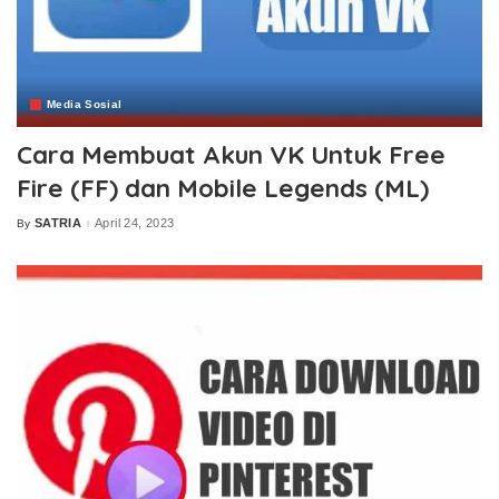
Media Sosial
Cara Membuat Akun VK Untuk Free
Fire (FF) dan Mobile Legends (ML)
SATRIA
April 24, 2023
By
Posted
by