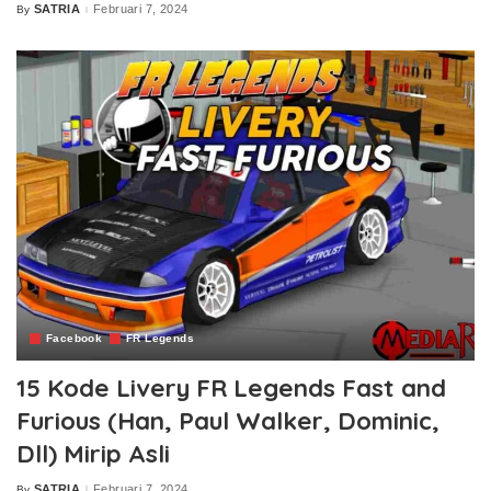
SATRIA
Februari 7, 2024
By
Posted
by
Facebook
FR Legends
15 Kode Livery FR Legends Fast and
Furious (Han, Paul Walker, Dominic,
Dll) Mirip Asli
SATRIA
Februari 7, 2024
By