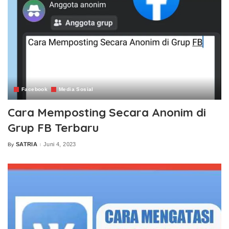
Facebook
Media Sosial
Cara Memposting Secara Anonim di
Grup FB Terbaru
SATRIA
Juni 4, 2023
By
Posted
by