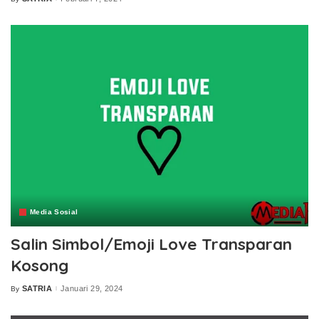
Posted
by
Media Sosial
Salin Simbol/Emoji Love Transparan
Kosong
SATRIA
Januari 29, 2024
By
Posted
by