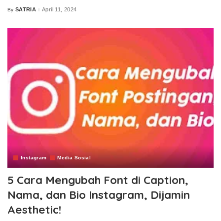
SATRIA
April 11, 2024
By
Posted
by
Instagram
Media Sosial
5 Cara Mengubah Font di Caption,
Nama, dan Bio Instagram, Dijamin
Aesthetic!