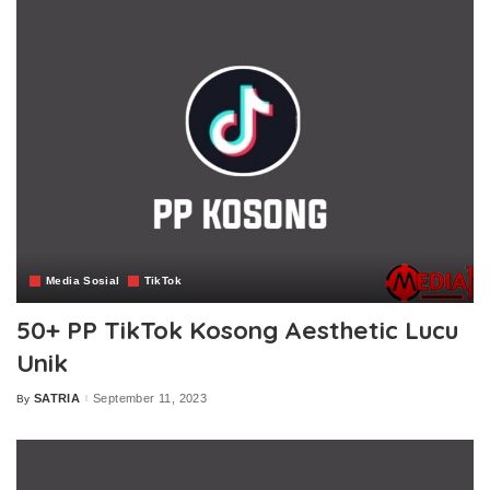
Media Sosial
TikTok
50+ PP TikTok Kosong Aesthetic Lucu
Unik
SATRIA
September 11, 2023
By
Posted
by