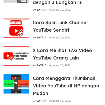
dengan 3 Langkah ini
SATRIA
Agustus 20, 2022
By
Posted
by
Cara Salin Link Channel
YouTube Sendiri
SATRIA
Agustus 18, 2022
By
Posted
by
2 Cara Melihat TAG Video
YouTube Orang Lain
SATRIA
Agustus 16, 2022
By
Posted
by
Cara Mengganti Thumbnail
Video YouTube di HP dengan
Mudah
SATRIA
Agustus 13, 2022
By
Posted
by