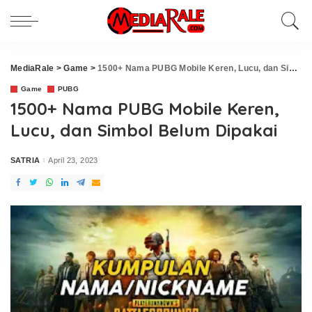
MediaRale
>
Game
>
1500+ Nama PUBG Mobile Keren, Lucu, dan Simbol Belum Dipakai
Game
PUBG
1500+ Nama PUBG Mobile Keren,
Lucu, dan Simbol Belum Dipakai
SATRIA
April 23, 2023
Posted
by