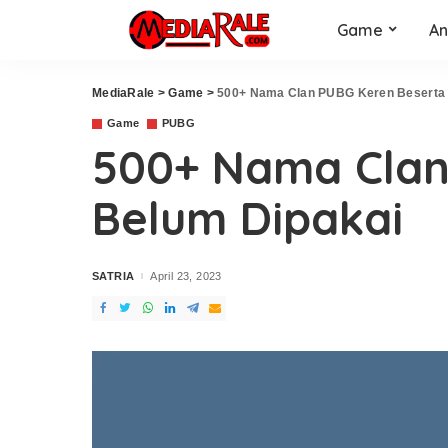
Game
An
MediaRale
>
Game
>
500+ Nama Clan PUBG Keren Beserta 
Game
PUBG
500+ Nama Clan
Belum Dipakai
SATRIA
April 23, 2023
Posted
by