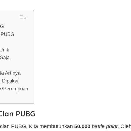
BG
n PUBG
Unik
 Saja
a Artinya
 Dipakai
k/Perempuan
Clan PUBG
 clan PUBG, Kita membutuhkan
50.000
battle point
. Ole