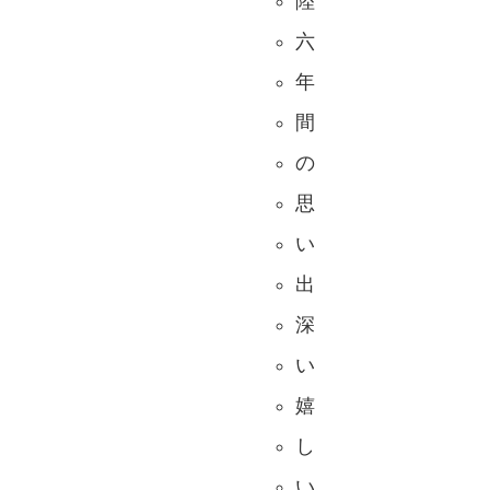
陸
六
年
間
の
思
い
出
深
い
嬉
し
い