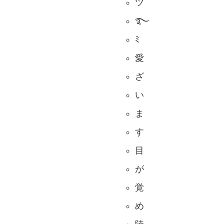
ツ
࿐
ﾐ
愛
ざ
い
ま
す
目
が
覚
め