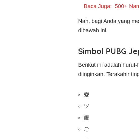
Baca Juga:
500+ Nam
Nah, bagi Anda yang mem
dibawah ini.
Simbol PUBG Je
Berikut ini adalah huru
diinginkan. Terakahir 
愛
ツ
耀
ご