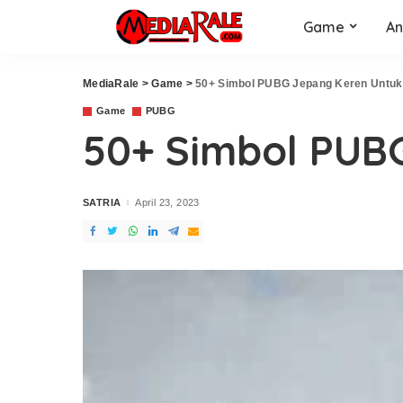
Game
An
MediaRale
>
Game
>
50+ Simbol PUBG Jepang Keren Untu
Game
PUBG
50+ Simbol PUB
SATRIA
April 23, 2023
Posted
by