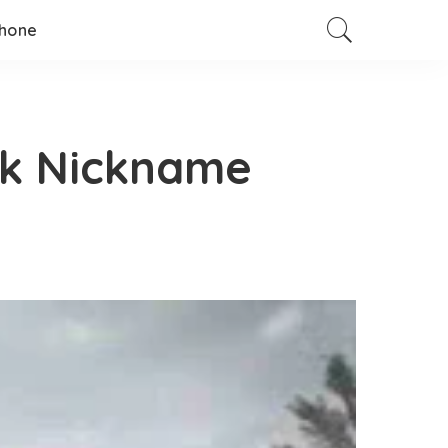
hone
uk Nickname