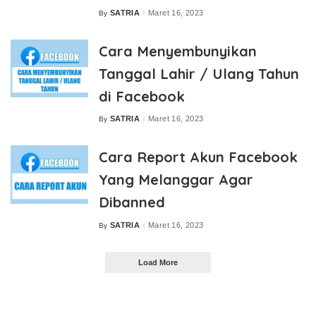
SATRIA
Maret 16, 2023
By
Posted
by
Cara Menyembunyikan
Tanggal Lahir / Ulang Tahun
di Facebook
SATRIA
Maret 16, 2023
By
Posted
by
Cara Report Akun Facebook
Yang Melanggar Agar
Dibanned
SATRIA
Maret 16, 2023
By
Posted
by
Load More