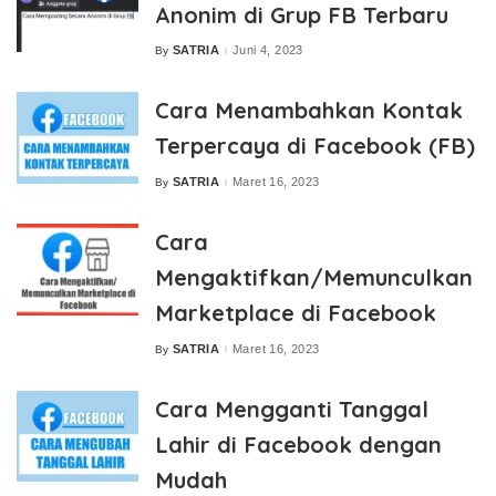
Anonim di Grup FB Terbaru
SATRIA
Juni 4, 2023
By
Posted
by
Cara Menambahkan Kontak
Terpercaya di Facebook (FB)
SATRIA
Maret 16, 2023
By
Posted
by
Cara
Mengaktifkan/Memunculkan
Marketplace di Facebook
SATRIA
Maret 16, 2023
By
Posted
by
Cara Mengganti Tanggal
Lahir di Facebook dengan
Mudah