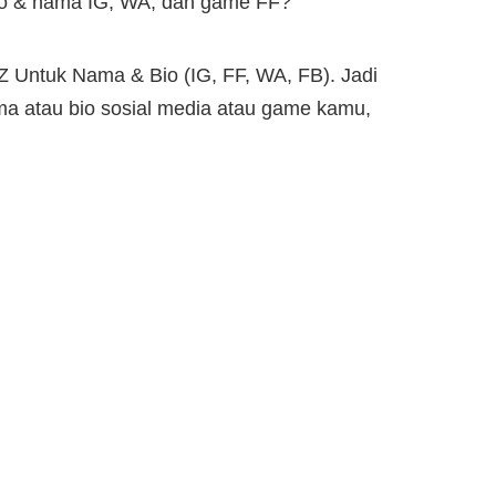
bio & nama IG, WA, dan game FF?
Z Untuk Nama & Bio (IG, FF, WA, FB). Jadi
ma atau bio sosial media atau game kamu,