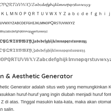
𝓡𝓣𝓤𝓥𝓦𝓧𝓨𝓩𝓪𝓫𝓬𝓭𝓮𝓯𝓰𝓱𝓲𝓳𝓴𝓵𝓶𝓷𝓸𝓹𝓺𝓻𝓼𝓽𝓾𝓿𝔀𝔁𝔂𝔃
ＪＫＬＭＮＯＰＱＲＴＵＶＷＸＹＺａｂｃｄｅｆｇｈｉ
ꜱᴜᴠᴡxʏᴢᴀʙᴄᴅᴇꜰɢʜɪᴊᴋʟᴍɴᴏᴘQʀꜱᴛᴜᴠᴡxʏᴢ
ʸᶻᵃᵇᶜᵈᵉᶠᵍʰⁱʲᵏˡᵐⁿᵒᵖqʷʳᵗᵘᵛʷˣʸᶻ
𝕽𝕿𝖀𝖁𝖂𝖃𝖄𝖅𝖆𝖇𝖈𝖉𝖊𝖋𝖌𝖍𝖎𝖏𝖐𝖑𝖒𝖓𝖔𝖕𝖖𝖗𝖘𝖙𝖚𝖛𝖜𝖝𝖞𝖟
𝔘𝔙𝔚𝔛𝔜ℨ𝔞𝔟𝔠𝔡𝔢𝔣𝔤𝔥𝔦𝔧𝔨𝔩𝔪𝔫𝔬𝔭𝔮𝔯𝔰𝔱𝔲𝔳𝔴𝔵𝔶𝔷
ℙℚℝ𝕋𝕌𝕍𝕎𝕏𝕐ℤ𝕒𝕓𝕔𝕕𝕖𝕗𝕘𝕙𝕚𝕛𝕜𝕝𝕞𝕟𝕠𝕡𝕢𝕣𝕤𝕥𝕦𝕧𝕨𝕩𝕪
n & Aesthetic Generator
thetic Generator adalah situs web yang memungkinkan K
kkan huruf-huruf yang ingin diubah menjadi huruf font ae
 Z di atas. Tinggal masukin kata-kata, maka akan otomat
n salin.