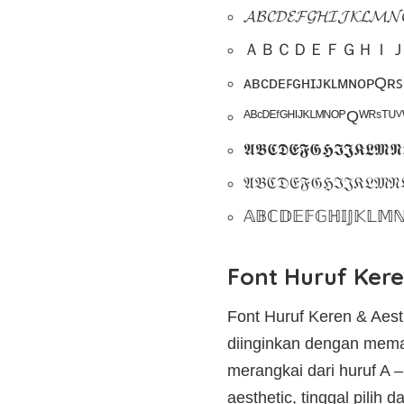
𝓐𝓑𝓒𝓓𝓔𝓕𝓖𝓗𝓘𝓙𝓚𝓛𝓜𝓝𝓞𝓟
ＡＢＣＤＥＦＧＨＩ
ᴀʙᴄᴅᴇꜰɢʜɪᴊᴋʟᴍɴᴏᴘQʀ
ᴬᴮᶜᴰᴱᶠᴳᴴᴵᴶᴷᴸᴹᴺᴼᴾQᵂᴿˢᵀᵁⱽᵂˣ
𝕬𝕭𝕮𝕯𝕰𝕱𝕲𝕳𝕴𝕵𝕶𝕷𝕸𝕹𝕺𝕻𝕼
𝔄𝔅ℭ𝔇𝔈𝔉𝔊ℌℑ𝔍𝔎𝔏𝔐𝔑𝔒𝔓𝔔ℜ
𝔸𝔹ℂ𝔻𝔼𝔽𝔾ℍ𝕀𝕁𝕂𝕃𝕄ℕ
Font Huruf Kere
Font Huruf Keren & Aes
diinginkan dengan memasu
merangkai dari huruf A –
aesthetic, tinggal pilih da