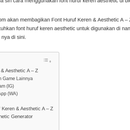
a sih cara menggunakan font huruf keren aesthetic di 
.com akan membagikan Font Huruf Keren & Aesthetic A – 
kan font huruf keren aesthetic untuk digunakan di na
ya di sini.
& Aesthetic A – Z
an Game Lainnya
am (IG)
App (WA)
Keren & Aesthetic A – Z
hetic Generator