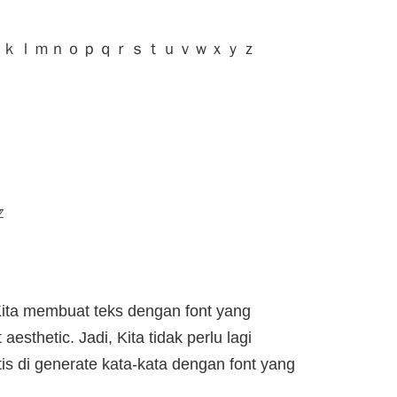
ｊｋｌｍｎｏｐｑｒｓｔｕｖｗｘｙｚ

ita membuat teks dengan font yang
sthetic. Jadi, Kita tidak perlu lagi
is di generate kata-kata dengan font yang