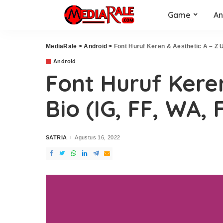
Game
An
MediaRale
>
Android
>
Font Huruf Keren & Aesthetic A – Z 
Android
Font Huruf Kere
Bio (IG, FF, WA, 
SATRIA
Agustus 16, 2022
Posted
by