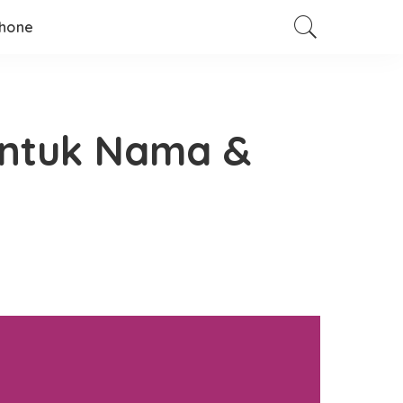
hone
 Untuk Nama &