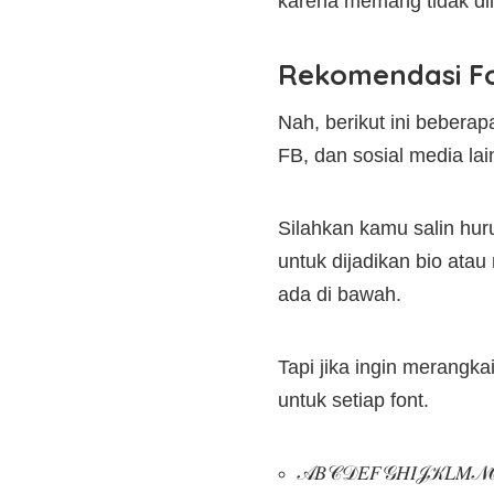
karena memang tidak dii
Rekomendasi Fon
Nah, berikut ini bebera
FB, dan sosial media la
Silahkan kamu salin hur
untuk dijadikan bio ata
ada di bawah.
Tapi jika ingin merangka
untuk setiap font.
𝒜𝐵𝒞𝒟𝐸𝐹𝒢𝐻𝐼𝒥𝒦𝐿𝑀𝒩𝒪𝒫𝒬