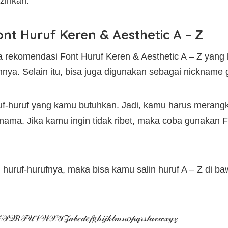
zinkan.
t Huruf Keren & Aesthetic A – Z
pa rekomendasi Font Huruf Keren & Aesthetic A – Z yang
innya. Selain itu, bisa juga digunakan sebagai nicknam
uf-huruf yang kamu butuhkan. Jadi, kamu harus merangka
u nama. Jika kamu ingin tidak ribet, maka coba gunakan 
i huruf-hurufnya, maka bisa kamu salin huruf A – Z di baw
𝑅𝒯𝒰𝒱𝒲𝒳𝒴𝒵𝒶𝒷𝒸𝒹𝑒𝒻𝑔𝒽𝒾𝒿𝓀𝓁𝓂𝓃𝑜𝓅𝓆𝓇𝓈𝓉𝓊𝓋𝓌𝓍𝓎𝓏