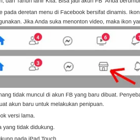
n, dan Tahun lahir Kita. Bisa jadi akun FB Anda berumu
 pada deretan menu di Facebook bersifat dinamis. Ikon 
unakan. Jika Anda suka menonton video, maka ikon yan
ang tidak muncul di akun FB yang baru dibuat. Penyebab
t akun baru untuk melakukan penipuan.
k versi lama.
 yang tidak didukung.
ukung pada iPad Touch.