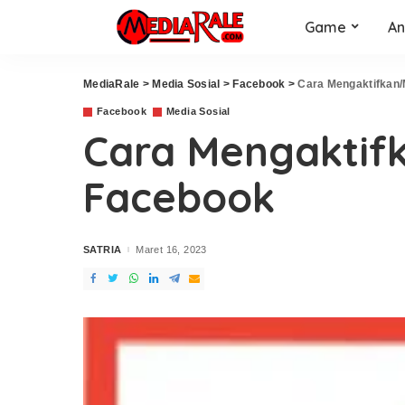
Game
An
MediaRale
>
Media Sosial
>
Facebook
>
Cara Mengaktifkan
Facebook
Media Sosial
Cara Mengaktif
Facebook
SATRIA
Maret 16, 2023
Posted
by