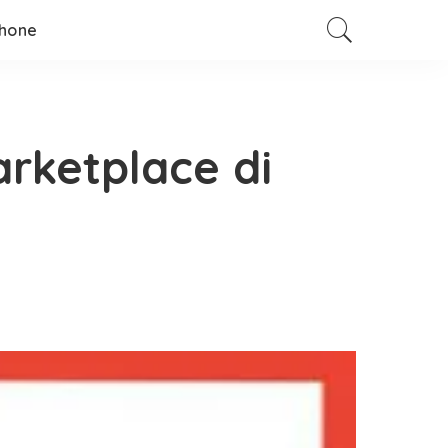
hone
rketplace di