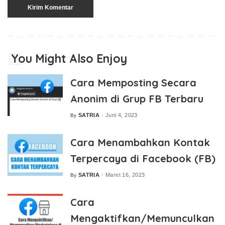
You Might Also Enjoy
Cara Memposting Secara
Anonim di Grup FB Terbaru
SATRIA
Juni 4, 2023
By
Posted
by
Cara Menambahkan Kontak
Terpercaya di Facebook (FB)
SATRIA
Maret 16, 2023
By
Posted
by
Cara
Mengaktifkan/Memunculkan