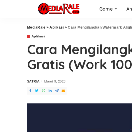
Game
An
MediaRale
>
Aplikasi
>
Cara Mengilangkan Watermark Aligh
Aplikasi
Cara Mengilang
Gratis (Work 10
SATRIA
Maret 9, 2023
Posted
by