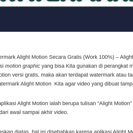
mark Alight Motion Secara Gratis (Work 100%) – Alight 
asi
motion graphic
yang bisa Kita gunakan di perangkat m
on versi gratis, maka akan terdapat watermark atau tand
ermark Alight Motion Kita agar video yang dibuat tampa
likasi Alight Motion ialah berupa tulisan “Alight Motion
dari awal sampai akhir video.
skan diatas, hal ini disebabkan karena aplikasi Alight 