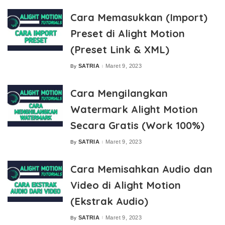
Cara Memasukkan (Import)
Preset di Alight Motion
(Preset Link & XML)
SATRIA
Maret 9, 2023
By
Posted
by
Cara Mengilangkan
Watermark Alight Motion
Secara Gratis (Work 100%)
SATRIA
Maret 9, 2023
By
Posted
by
Cara Memisahkan Audio dan
Video di Alight Motion
(Ekstrak Audio)
SATRIA
Maret 9, 2023
By
Posted
by