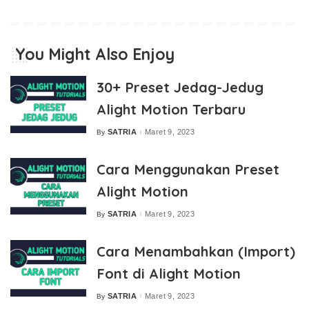
You Might Also Enjoy
30+ Preset Jedag-Jedug
Alight Motion Terbaru
SATRIA
Maret 9, 2023
By
Posted
by
Cara Menggunakan Preset
Alight Motion
SATRIA
Maret 9, 2023
By
Posted
by
Cara Menambahkan (Import)
Font di Alight Motion
SATRIA
Maret 9, 2023
By
Posted
by