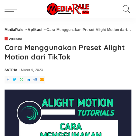
MediaRale
>
Aplikasi
>
Cara Menggunakan Preset Alight Motion dari TikTok
Aplikasi
Cara Menggunakan Preset Alight
Motion dari TikTok
SATRIA
Maret 9, 2023
Posted
by