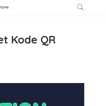
hone
et Kode QR