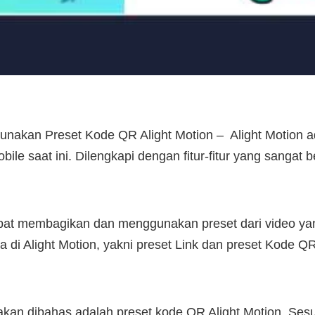
akan Preset Kode QR Alight Motion – Alight Motion ada
bile saat ini. Dilengkapi dengan fitur-fitur yang sanga
dapat membagikan dan menggunakan preset dari video yan
a di Alight Motion, yakni preset Link dan preset Kode Q
g akan dibahas adalah preset kode QR Alight Motion. Ses