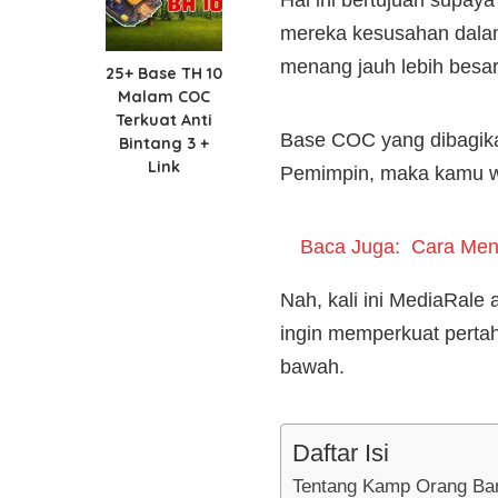
Hal ini bertujuan supay
mereka kesusahan dalam
menang jauh lebih besar
25+ Base TH 10
Malam COC
Terkuat Anti
Base COC yang dibagika
Bintang 3 +
Link
Pemimpin, maka kamu wa
Baca Juga:
Cara Men
Nah, kali ini MediaRale
ingin memperkuat perta
bawah.
Daftar Isi
Tentang Kamp Orang Ba