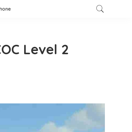
hone
COC Level 2