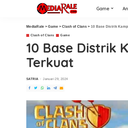
Game
An
MediaRale
>
Game
>
Clash of Clans
>
10 Base Distrik Kamp
Clash of Clans
Game
10 Base Distrik
Terkuat
SATRIA
Januari 29, 2024
Posted
by