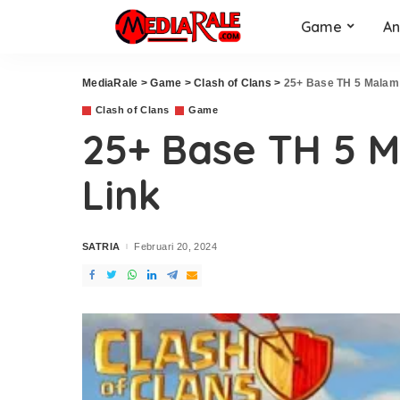
Game
An
MediaRale
>
Game
>
Clash of Clans
>
25+ Base TH 5 Malam 
Clash of Clans
Game
25+ Base TH 5 M
Link
SATRIA
Februari 20, 2024
Posted
by