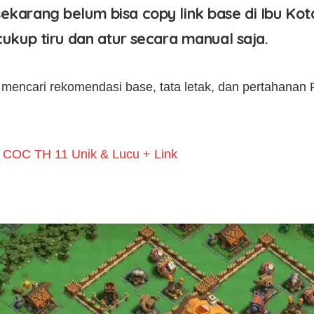
ekarang belum bisa copy link base di Ibu Ko
 cukup tiru dan atur secara manual saja.
encari rekomendasi base, tata letak, dan pertahanan 
 COC TH 11 Unik & Lucu + Link