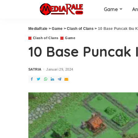
Game
An
MediaRale
>
Game
>
Clash of Clans
>
10 Base Puncak Ibu K
Clash of Clans
Game
10 Base Puncak 
SATRIA
Januari 29, 2024
Posted
by