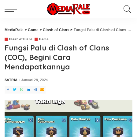
MediaRale
>
Game
>
Clash of Clans
>
Fungsi Palu di Clash of Clans (COC), Begini Cara Mendapatkannya
Clash of Clans
Game
Fungsi Palu di Clash of Clans
(COC), Begini Cara
Mendapatkannya
SATRIA
Januari 29, 2024
Posted
by