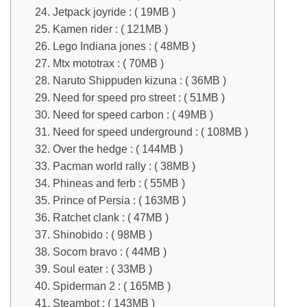
24. Jetpack joyride : ( 19MB )
25. Kamen rider : ( 121MB )
26. Lego Indiana jones : ( 48MB )
27. Mtx mototrax : ( 70MB )
28. Naruto Shippuden kizuna : ( 36MB )
29. Need for speed pro street : ( 51MB )
30. Need for speed carbon : ( 49MB )
31. Need for speed underground : ( 108MB )
32. Over the hedge : ( 144MB )
33. Pacman world rally : ( 38MB )
34. Phineas and ferb : ( 55MB )
35. Prince of Persia : ( 163MB )
36. Ratchet clank : ( 47MB )
37. Shinobido : ( 98MB )
38. Socom bravo : ( 44MB )
39. Soul eater : ( 33MB )
40. Spiderman 2 : ( 165MB )
41. Steambot : ( 143MB )