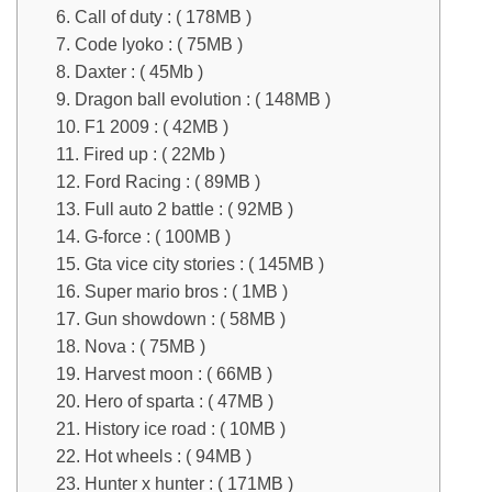
6. Call of duty : ( 178MB )
7. Code lyoko : ( 75MB )
8. Daxter : ( 45Mb )
9. Dragon ball evolution : ( 148MB )
10. F1 2009 : ( 42MB )
11. Fired up : ( 22Mb )
12. Ford Racing : ( 89MB )
13. Full auto 2 battle : ( 92MB )
14. G-force : ( 100MB )
15. Gta vice city stories : ( 145MB )
16. Super mario bros : ( 1MB )
17. Gun showdown : ( 58MB )
18. Nova : ( 75MB )
19. Harvest moon : ( 66MB )
20. Hero of sparta : ( 47MB )
21. History ice road : ( 10MB )
22. Hot wheels : ( 94MB )
23. Hunter x hunter : ( 171MB )