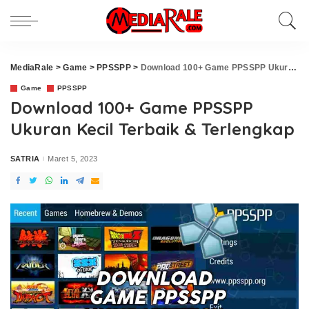
MediaRale
>
Game
>
PPSSPP
>
Download 100+ Game PPSSPP Ukuran Kecil Terbaik & Terlengkap
Game
PPSSPP
Download 100+ Game PPSSPP
Ukuran Kecil Terbaik & Terlengkap
SATRIA
Maret 5, 2023
Posted
by