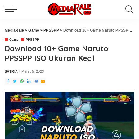
MediaRale
>
Game
>
PPSSPP
>
Download 10+ Game Naruto PPSSPP ISO Ukuran Kecil
Game
PPSSPP
Download 10+ Game Naruto
PPSSPP ISO Ukuran Kecil
SATRIA
Maret 5, 2023
Posted
by