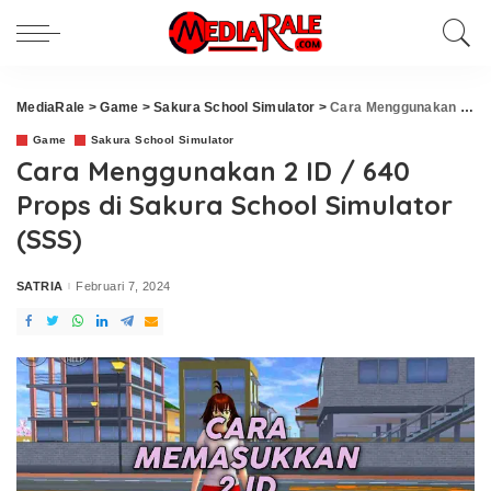
MediaRale
>
Game
>
Sakura School Simulator
>
Cara Menggunakan 2 ID / 640 Props di Sakura School Simulator (SSS)
Game
Sakura School Simulator
Cara Menggunakan 2 ID / 640
Props di Sakura School Simulator
(SSS)
SATRIA
Februari 7, 2024
Posted
by