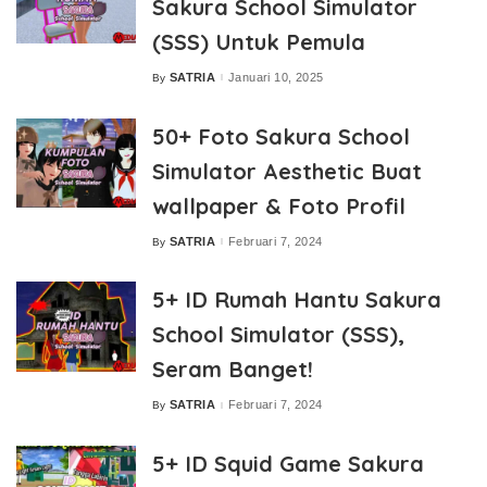
Sakura School Simulator
(SSS) Untuk Pemula
SATRIA
Januari 10, 2025
By
Posted
by
50+ Foto Sakura School
Simulator Aesthetic Buat
wallpaper & Foto Profil
SATRIA
Februari 7, 2024
By
Posted
by
5+ ID Rumah Hantu Sakura
School Simulator (SSS),
Seram Banget!
SATRIA
Februari 7, 2024
By
Posted
by
5+ ID Squid Game Sakura