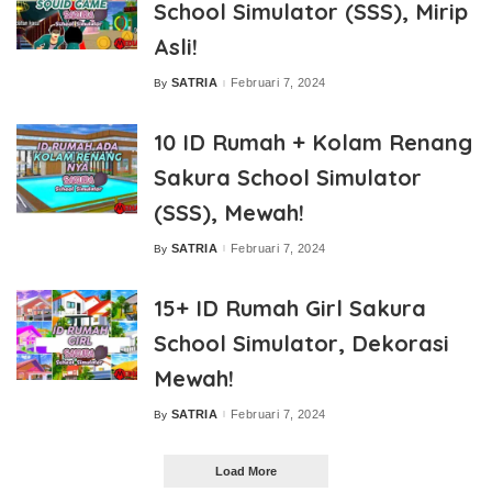
School Simulator (SSS), Mirip
Asli!
SATRIA
Februari 7, 2024
By
Posted
by
10 ID Rumah + Kolam Renang
Sakura School Simulator
(SSS), Mewah!
SATRIA
Februari 7, 2024
By
Posted
by
15+ ID Rumah Girl Sakura
School Simulator, Dekorasi
Mewah!
SATRIA
Februari 7, 2024
By
Posted
by
Load More