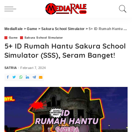
MediaRale
>
Game
>
Sakura School Simulator
>
5+ ID Rumah Hantu Sakura School Simulator (SSS), Seram Banget!
Game
Sakura School Simulator
5+ ID Rumah Hantu Sakura School
Simulator (SSS), Seram Banget!
SATRIA
Februari 7, 2024
Posted
by