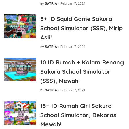
SATRIA
Februari 7, 2024
By
Posted
by
5+ ID Squid Game Sakura
School Simulator (SSS), Mirip
Asli!
SATRIA
Februari 7, 2024
By
Posted
by
10 ID Rumah + Kolam Renang
Sakura School Simulator
(SSS), Mewah!
SATRIA
Februari 7, 2024
By
Posted
by
15+ ID Rumah Girl Sakura
School Simulator, Dekorasi
Mewah!