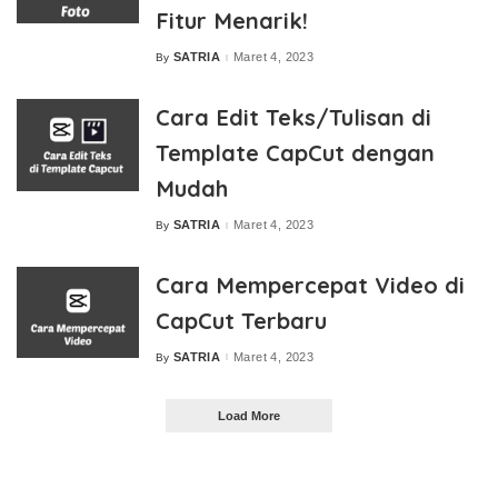
Fitur Menarik!
SATRIA
Maret 4, 2023
By
Posted
by
Cara Edit Teks/Tulisan di
Template CapCut dengan
Mudah
SATRIA
Maret 4, 2023
By
Posted
by
Cara Mempercepat Video di
CapCut Terbaru
SATRIA
Maret 4, 2023
By
Posted
by
Load More