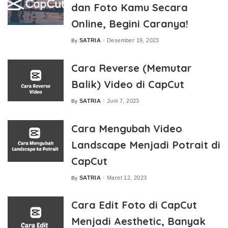
dan Foto Kamu Secara
Online, Begini Caranya!
SATRIA
Desember 19, 2023
By
Posted
by
Cara Reverse (Memutar
Balik) Video di CapCut
SATRIA
Juni 7, 2023
By
Posted
by
Cara Mengubah Video
Landscape Menjadi Potrait di
CapCut
SATRIA
Maret 12, 2023
By
Posted
by
Cara Edit Foto di CapCut
Menjadi Aesthetic, Banyak