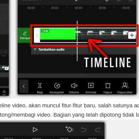
ine video, akan muncul fitur-fitur baru, salah satunya ad
ong/membagi video. Bagian yang telah dipotong tidak l