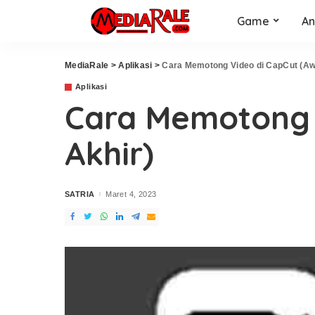
Game
An
MediaRale
>
Aplikasi
>
Cara Memotong Video di CapCut (Awa
Aplikasi
Cara Memotong V
Akhir)
SATRIA
Maret 4, 2023
Posted
by