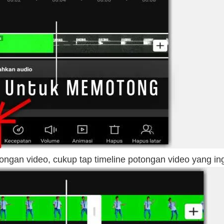
gan video, cukup tap timeline potongan video yang ingin