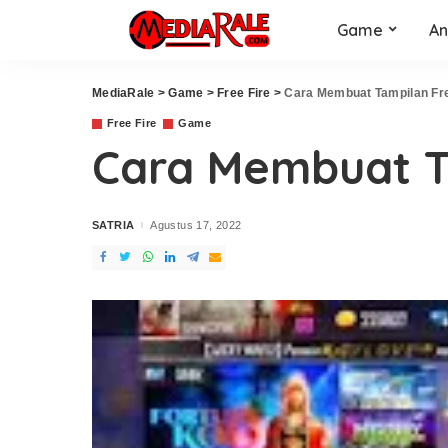
Game
An
MediaRale
>
Game
>
Free Fire
>
Cara Membuat Tampilan Free
Free Fire
Game
Cara Membuat Ta
SATRIA
Agustus 17, 2022
Posted
by