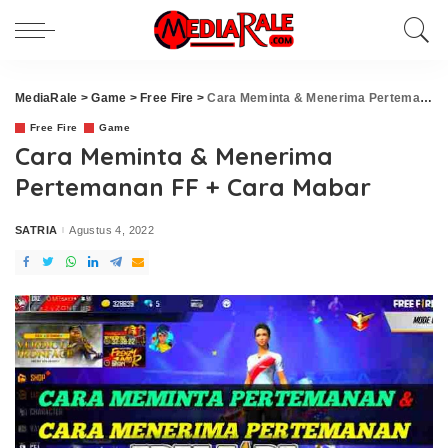
MediaRale
>
Game
>
Free Fire
>
Cara Meminta & Menerima Pertemanan FF + Cara Mabar
Free Fire
Game
Cara Meminta & Menerima
Pertemanan FF + Cara Mabar
SATRIA
Agustus 4, 2022
Posted
by