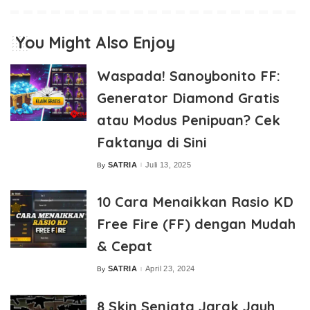
You Might Also Enjoy
Waspada! Sanoybonito FF:
Generator Diamond Gratis
atau Modus Penipuan? Cek
Faktanya di Sini
SATRIA
Juli 13, 2025
By
Posted
by
10 Cara Menaikkan Rasio KD
Free Fire (FF) dengan Mudah
& Cepat
SATRIA
April 23, 2024
By
Posted
by
8 Skin Senjata Jarak Jauh