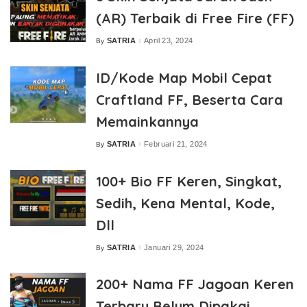
(AR) Terbaik di Free Fire (FF)
SATRIA
April 23, 2024
By
Posted
by
ID/Kode Map Mobil Cepat
Craftland FF, Beserta Cara
Memainkannya
SATRIA
Februari 21, 2024
By
Posted
by
100+ Bio FF Keren, Singkat,
Sedih, Kena Mental, Kode,
Dll
SATRIA
Januari 29, 2024
By
Posted
by
200+ Nama FF Jagoan Keren
Terbaru Belum Dipakai