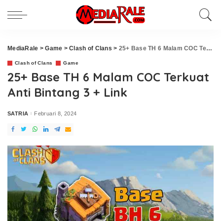
MediaRale
>
Game
>
Clash of Clans
>
25+ Base TH 6 Malam COC Terkuat Anti Bintang 3 + Link
Clash of Clans
Game
25+ Base TH 6 Malam COC Terkuat
Anti Bintang 3 + Link
SATRIA
Februari 8, 2024
Posted
by