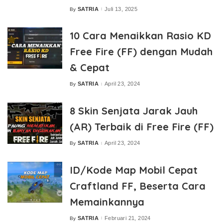
SATRIA
Juli 13, 2025
By
Posted
by
10 Cara Menaikkan Rasio KD
Free Fire (FF) dengan Mudah
& Cepat
SATRIA
April 23, 2024
By
Posted
by
8 Skin Senjata Jarak Jauh
(AR) Terbaik di Free Fire (FF)
SATRIA
April 23, 2024
By
Posted
by
ID/Kode Map Mobil Cepat
Craftland FF, Beserta Cara
Memainkannya
SATRIA
Februari 21, 2024
By
Posted