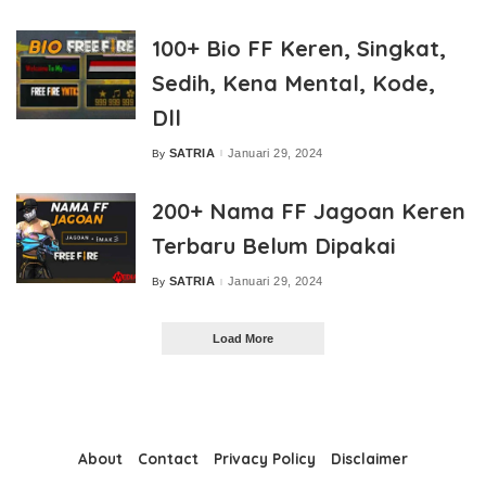
by
100+ Bio FF Keren, Singkat,
Sedih, Kena Mental, Kode,
Dll
SATRIA
Januari 29, 2024
By
Posted
by
200+ Nama FF Jagoan Keren
Terbaru Belum Dipakai
SATRIA
Januari 29, 2024
By
Posted
by
Load More
About
Contact
Privacy Policy
Disclaimer