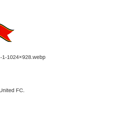
ed-1-1024×928.webp
 United FC.