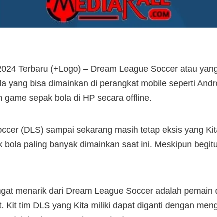
2024 Terbaru (+Logo) – Dream League Soccer atau yan
a yang bisa dimainkan di perangkat mobile seperti Andro
n game sepak bola di HP secara offline.
er (DLS) sampai sekarang masih tetap eksis yang Kita 
bola paling banyak dimainkan saat ini. Meskipun begit
angat menarik dari Dream League Soccer adalah pemain d
it. Kit tim DLS yang Kita miliki dapat diganti dengan me