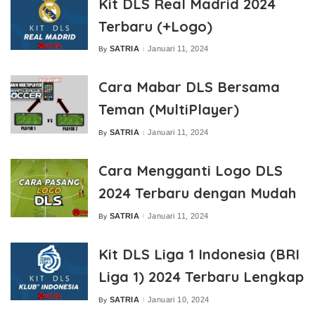
Kit DLS Real Madrid 2024
Terbaru (+Logo)
SATRIA
Januari 11, 2024
By
Posted
by
Cara Mabar DLS Bersama
Teman (MultiPlayer)
SATRIA
Januari 11, 2024
By
Posted
by
Cara Mengganti Logo DLS
2024 Terbaru dengan Mudah
SATRIA
Januari 11, 2024
By
Posted
by
Kit DLS Liga 1 Indonesia (BRI
Liga 1) 2024 Terbaru Lengkap
SATRIA
Januari 10, 2024
By
Posted
by