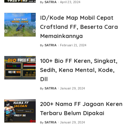
SATRIA
April 23, 2024
By
Posted
by
ID/Kode Map Mobil Cepat
Craftland FF, Beserta Cara
Memainkannya
SATRIA
Februari 21, 2024
By
Posted
by
100+ Bio FF Keren, Singkat,
Sedih, Kena Mental, Kode,
Dll
SATRIA
Januari 29, 2024
By
Posted
by
200+ Nama FF Jagoan Keren
Terbaru Belum Dipakai
SATRIA
Januari 29, 2024
By
Posted
by