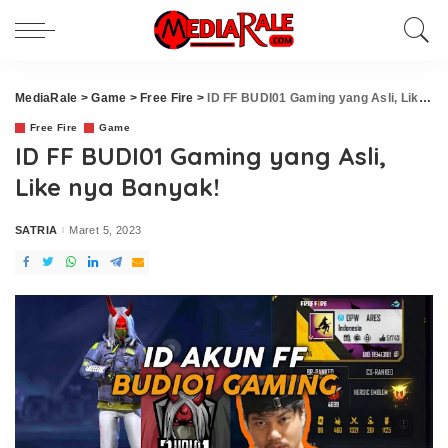
MediaRale
>
Game
>
Free Fire
>
ID FF BUDI01 Gaming yang Asli, Like nya Banyak!
Free Fire
Game
ID FF BUDI01 Gaming yang Asli,
Like nya Banyak!
SATRIA
Maret 5, 2023
Posted
by