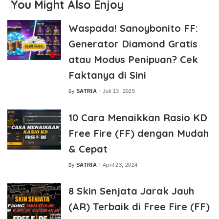
You Might Also Enjoy
Waspada! Sanoybonito FF:
Generator Diamond Gratis
atau Modus Penipuan? Cek
Faktanya di Sini
SATRIA
Juli 13, 2025
By
Posted
by
10 Cara Menaikkan Rasio KD
Free Fire (FF) dengan Mudah
& Cepat
SATRIA
April 23, 2024
By
Posted
by
8 Skin Senjata Jarak Jauh
(AR) Terbaik di Free Fire (FF)