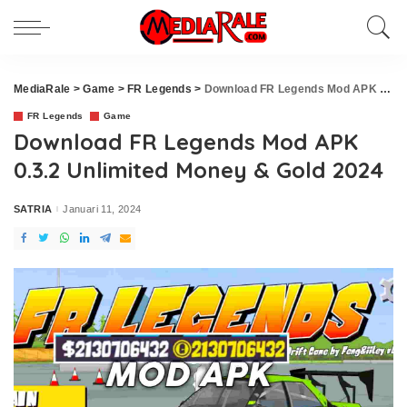
MediaRale
>
Game
>
FR Legends
>
Download FR Legends Mod APK 0.3.2 Unlimited Money & Gold 2024
FR Legends
Game
Download FR Legends Mod APK
0.3.2 Unlimited Money & Gold 2024
SATRIA
Januari 11, 2024
Posted
by