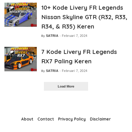
10+ Kode Livery FR Legends
Nissan Skyline GTR (R32, R33,
R34, & R35) Keren
SATRIA
Februari 7, 2024
By
Posted
by
7 Kode Livery FR Legends
RX7 Paling Keren
SATRIA
Februari 7, 2024
By
Posted
by
Load More
About
Contact
Privacy Policy
Disclaimer