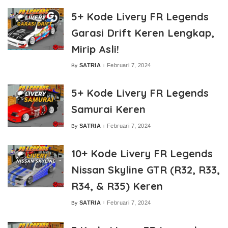
5+ Kode Livery FR Legends
Garasi Drift Keren Lengkap,
Mirip Asli!
SATRIA
Februari 7, 2024
By
Posted
by
5+ Kode Livery FR Legends
Samurai Keren
SATRIA
Februari 7, 2024
By
Posted
by
10+ Kode Livery FR Legends
Nissan Skyline GTR (R32, R33,
R34, & R35) Keren
SATRIA
Februari 7, 2024
By
Posted
by