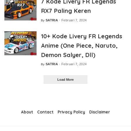
7 Kode Livery FR Legends
RX7 Paling Keren
SATRIA
Februari 7, 2024
By
Posted
by
10+ Kode Livery FR Legends
Anime (One Piece, Naruto,
Demon Salyer, Dll)
SATRIA
Februari 7, 2024
By
Posted
by
Load More
About
Contact
Privacy Policy
Disclaimer