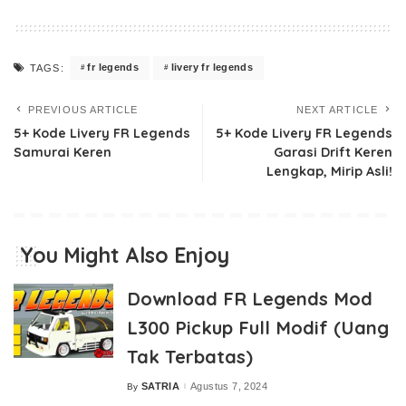
fr legends
livery fr legends
TAGS:
PREVIOUS ARTICLE
NEXT ARTICLE
5+ Kode Livery FR Legends
5+ Kode Livery FR Legends
Samurai Keren
Garasi Drift Keren
Lengkap, Mirip Asli!
You Might Also Enjoy
Download FR Legends Mod
L300 Pickup Full Modif (Uang
Tak Terbatas)
SATRIA
Agustus 7, 2024
By
Posted
by