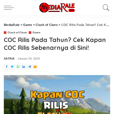
MediaRale
>
Game
>
Clash of Clans
>
COC Rilis Pada Tahun? Cek Kapan COC Rilis Sebenarnya di Sini!
Clash of Clans
Game
COC Rilis Pada Tahun? Cek Kapan
COC Rilis Sebenarnya di Sini!
SATRIA
Januari 29, 2024
Posted
by