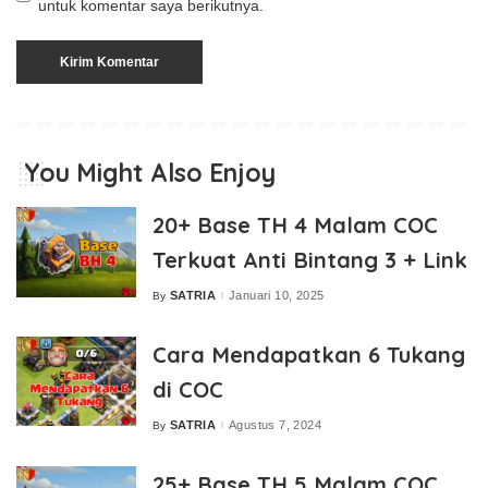
untuk komentar saya berikutnya.
You Might Also Enjoy
20+ Base TH 4 Malam COC
Terkuat Anti Bintang 3 + Link
SATRIA
Januari 10, 2025
By
Posted
by
Cara Mendapatkan 6 Tukang
di COC
SATRIA
Agustus 7, 2024
By
Posted
by
25+ Base TH 5 Malam COC