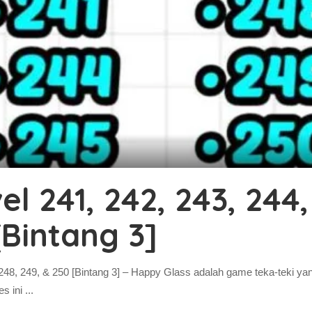
l 241, 242, 243, 244,
[Bintang 3]
 248, 249, & 250 [Bintang 3] – Happy Glass adalah game teka-teki y
es ini
...