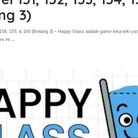
ng 3)
 158, 159, & 160 [Bintang 3] – Happy Glass adalah game teka-teki y
es ini
...