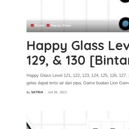
Game
Happy Glass
Happy Glass Level 
129, & 130 [Bint
Happy Glass Level 121, 122, 123, 124, 125, 126, 127,
gelas dapat terisi air dari pipa. Game buatan Lion Gam
SATRIA
Juli 26, 2022
By
Posted
by