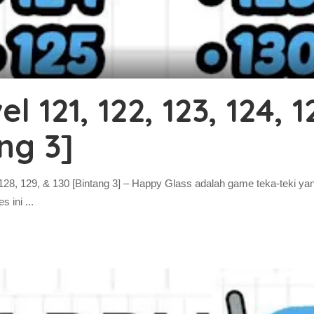
121, 122, 123, 124, 12
ang 3]
 128, 129, & 130 [Bintang 3] – Happy Glass adalah game teka-teki y
es ini
...