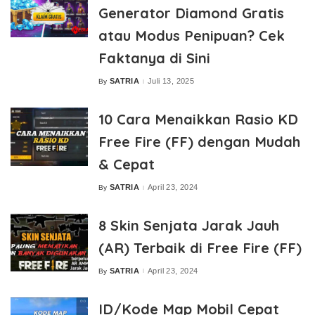
Generator Diamond Gratis
atau Modus Penipuan? Cek
Faktanya di Sini
SATRIA
Juli 13, 2025
By
Posted
by
10 Cara Menaikkan Rasio KD
Free Fire (FF) dengan Mudah
& Cepat
SATRIA
April 23, 2024
By
Posted
by
8 Skin Senjata Jarak Jauh
(AR) Terbaik di Free Fire (FF)
SATRIA
April 23, 2024
By
Posted
by
ID/Kode Map Mobil Cepat