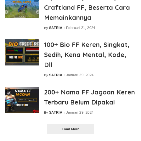
Craftland FF, Beserta Cara
Memainkannya
SATRIA
Februari 21, 2024
By
Posted
by
100+ Bio FF Keren, Singkat,
Sedih, Kena Mental, Kode,
Dll
SATRIA
Januari 29, 2024
By
Posted
by
200+ Nama FF Jagoan Keren
Terbaru Belum Dipakai
SATRIA
Januari 29, 2024
By
Posted
by
Load More