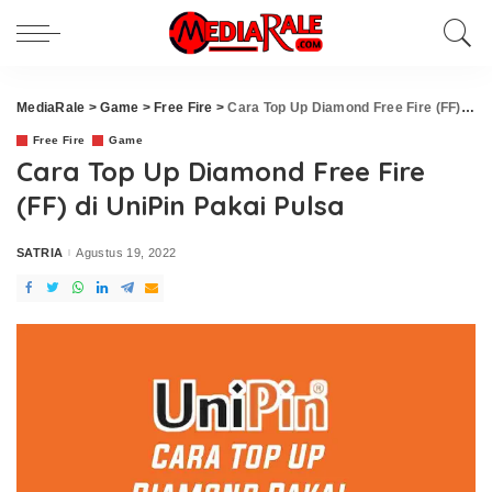
MediaRale
>
Game
>
Free Fire
>
Cara Top Up Diamond Free Fire (FF) di UniPin Pakai Pulsa
Free Fire
Game
Cara Top Up Diamond Free Fire
(FF) di UniPin Pakai Pulsa
SATRIA
Agustus 19, 2022
Posted
by