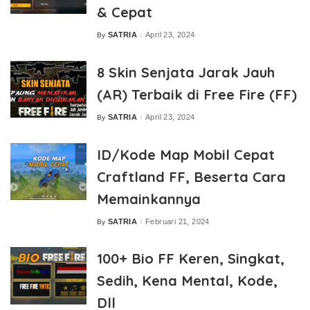
& Cepat
SATRIA
April 23, 2024
By
Posted
by
8 Skin Senjata Jarak Jauh
(AR) Terbaik di Free Fire (FF)
SATRIA
April 23, 2024
By
Posted
by
ID/Kode Map Mobil Cepat
Craftland FF, Beserta Cara
Memainkannya
SATRIA
Februari 21, 2024
By
Posted
by
100+ Bio FF Keren, Singkat,
Sedih, Kena Mental, Kode,
Dll