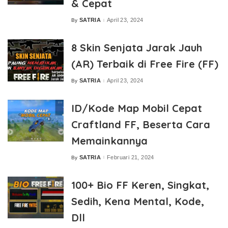
& Cepat
SATRIA
April 23, 2024
By
Posted
by
8 Skin Senjata Jarak Jauh
(AR) Terbaik di Free Fire (FF)
SATRIA
April 23, 2024
By
Posted
by
ID/Kode Map Mobil Cepat
Craftland FF, Beserta Cara
Memainkannya
SATRIA
Februari 21, 2024
By
Posted
by
100+ Bio FF Keren, Singkat,
Sedih, Kena Mental, Kode,
Dll