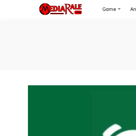
Game
An