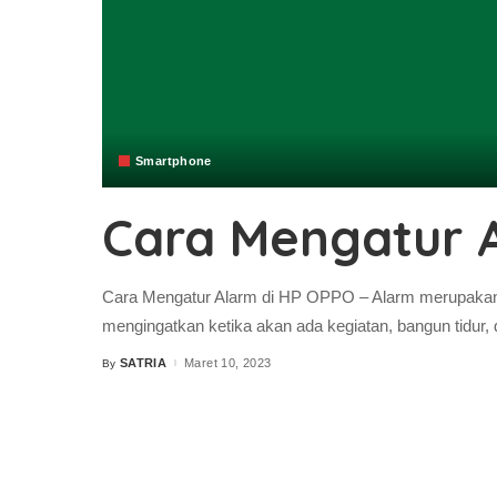
Smartphone
Cara Mengatur 
Cara Mengatur Alarm di HP OPPO – Alarm merupakan s
mengingatkan ketika akan ada kegiatan, bangun tidur, 
SATRIA
Maret 10, 2023
By
Posted
by