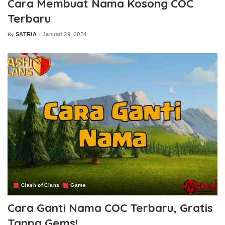
Cara Membuat Nama Kosong COC
Terbaru
SATRIA
Januari 29, 2024
By
Posted
by
Clash of Clans
Game
Cara Ganti Nama COC Terbaru, Gratis
Tanpa Gems!