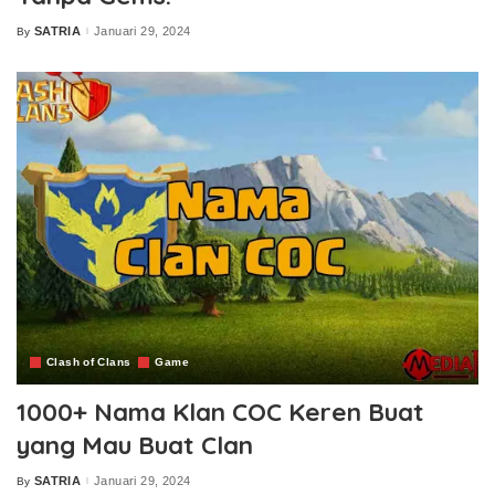
SATRIA
Januari 29, 2024
By
Posted
by
Clash of Clans
Game
1000+ Nama Klan COC Keren Buat
yang Mau Buat Clan
SATRIA
Januari 29, 2024
By
Posted