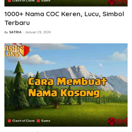
Clash of Clans
Game
1000+ Nama COC Keren, Lucu, Simbol
Terbaru
SATRIA
Januari 29, 2024
By
Posted
by
Clash of Clans
Game