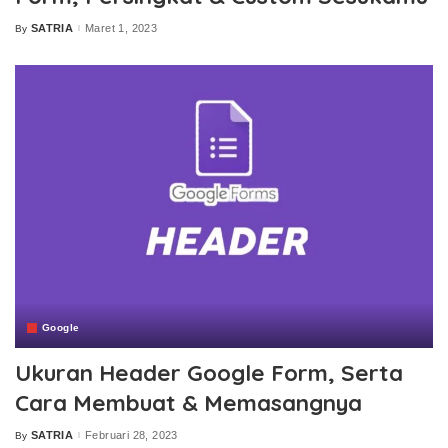
SATRIA
Maret 1, 2023
By
Posted
by
Google
Ukuran Header Google Form, Serta
Cara Membuat & Memasangnya
SATRIA
Februari 28, 2023
By
Posted