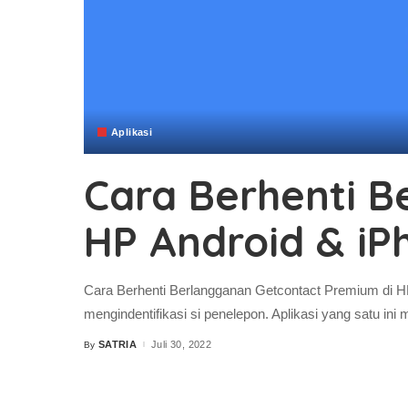
Aplikasi
Cara Berhenti B
HP Android & iP
Cara Berhenti Berlangganan Getcontact Premium di HP
mengindentifikasi si penelepon. Aplikasi yang satu in
SATRIA
Juli 30, 2022
By
Posted
by