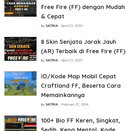
Free Fire (FF) dengan Mudah
& Cepat
SATRIA
April 23, 2024
By
Posted
by
8 Skin Senjata Jarak Jauh
(AR) Terbaik di Free Fire (FF)
SATRIA
April 23, 2024
By
Posted
by
ID/Kode Map Mobil Cepat
Craftland FF, Beserta Cara
Memainkannya
SATRIA
Februari 21, 2024
By
Posted
by
100+ Bio FF Keren, Singkat,
Sedih, Kena Mental, Kode,