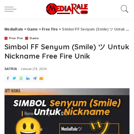
MediaRale
>
Game
>
Free Fire
>
Simbol FF Senyum (Smile) ツ Untuk Nickname Free Fire Unik
Free Fire
Game
Simbol FF Senyum (Smile) ツ Untuk
Nickname Free Fire Unik
SATRIA
Januari 29, 2024
Posted
by