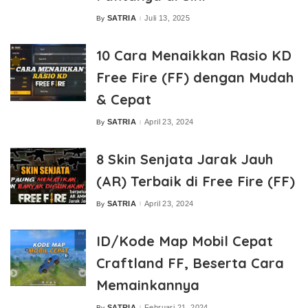
SATRIA
Juli 13, 2025
By
Posted
by
10 Cara Menaikkan Rasio KD
Free Fire (FF) dengan Mudah
& Cepat
SATRIA
April 23, 2024
By
Posted
by
8 Skin Senjata Jarak Jauh
(AR) Terbaik di Free Fire (FF)
SATRIA
April 23, 2024
By
Posted
by
ID/Kode Map Mobil Cepat
Craftland FF, Beserta Cara
Memainkannya
SATRIA
Februari 21, 2024
By