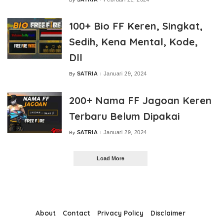
Posted
by
100+ Bio FF Keren, Singkat,
Sedih, Kena Mental, Kode,
Dll
SATRIA
Januari 29, 2024
By
Posted
by
200+ Nama FF Jagoan Keren
Terbaru Belum Dipakai
SATRIA
Januari 29, 2024
By
Posted
by
Load More
About
Contact
Privacy Policy
Disclaimer