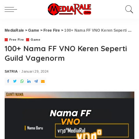
MediaRale
>
Game
>
Free Fire
>
100+ Nama FF VNO Keren Seperti Guild Vagenorm
Free Fire
Game
100+ Nama FF VNO Keren Seperti
Guild Vagenorm
SATRIA
Januari 29, 2024
Posted
by