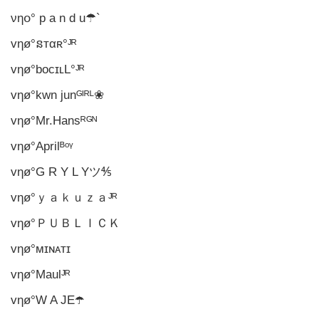
νηօ° p a n d u☂`
vηø°នтαʀ°ᴶᴿ
vηø°boᴄɪʟL°ᴶᴿ
vηø°kwn junᴳᴵᴿᴸ❀
vηø°Mr.Hansᴿᴳᴺ
vηø°Aprilᴮᵒᵞ
vηø°G R Y L Yツ⅘
vηø°ｙａｋｕｚａᴶᴿ
vηø°ＰＵＢＬＩＣＫ
vηø°ᴍɪɴᴀᴛɪ
vηø°Maulᴶᴿ
vηø°W A JE☂️