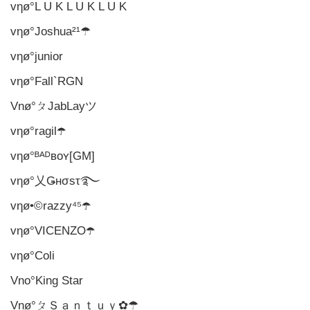
vηø°L U K L U K L U K
vηø°Joshua²¹☂
vηø°junior
vηø°Fall`RGN
Vnø°ㄆJabLayツ
vηø°ragil☂️
vηø°ᴮᴬᴰʙᴏʏ[GM]
vηø°乂Ǥнσsτ࿐
vηø•©razzy⁴⁵☂️
vηø°VICENZO☂️
vηø°Coli
Vno°King Star
Vnø°ㄆＳａｎｔｕｙ✿☂