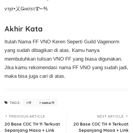
ѵησ•乂Ǥнσsτ࿐⅘
Akhir Kata
Itulah Nama FF VNO Keren Seperti Guild Vagenorm
yang sudah dibagikan di atas. Kamu hanya
membutuhkan tulisan VNO FF yang biasa digunakan.
Jika kamu rekomendasi nama FF VNO yang sudah jadi,
maka bisa juga cari di atas.
ff
nama ff
TAGS:
PREVIOUS ARTICLE
NEXT ARTICLE
20 Base COC TH 11 Terkuat
20 Base COC TH 4 Terkuat
Sepanjang Masa + Link
Sepanjang Masa + Link