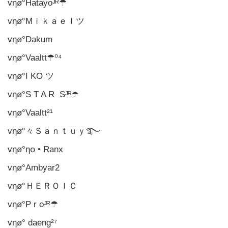
vηø°Hatayoᴶᴿ☂
vηø°Mｉｋａｅｌツ
vηø°Dakum
vηø°Vaaltt☂⁰⁴
vηø°I KO ツ
vηø°S T A R Sᴶᴿ☂️
vηø°Vaaltt²¹
vηø°々Ｓａｎｔｕｙ࿐
vηø°ηօ • Ranx
vηø°Ambyar2
vηø°ＨＥＲＯＩＣ
vηø°P r oᴶᴿ☂
vηø° daeng²⁷