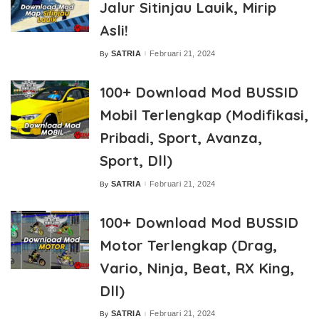
Jalur Sitinjau Lauik, Mirip
Asli!
SATRIA
Februari 21, 2024
By
Posted
by
100+ Download Mod BUSSID
Mobil Terlengkap (Modifikasi,
Pribadi, Sport, Avanza,
Sport, Dll)
SATRIA
Februari 21, 2024
By
Posted
by
100+ Download Mod BUSSID
Motor Terlengkap (Drag,
Vario, Ninja, Beat, RX King,
Dll)
SATRIA
Februari 21, 2024
By
Posted