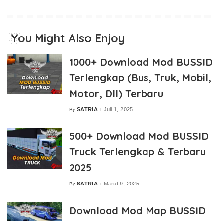
You Might Also Enjoy
1000+ Download Mod BUSSID
Terlengkap (Bus, Truk, Mobil,
Motor, Dll) Terbaru
SATRIA
Juli 1, 2025
By
Posted
by
500+ Download Mod BUSSID
Truck Terlengkap & Terbaru
2025
SATRIA
Maret 9, 2025
By
Posted
by
Download Mod Map BUSSID