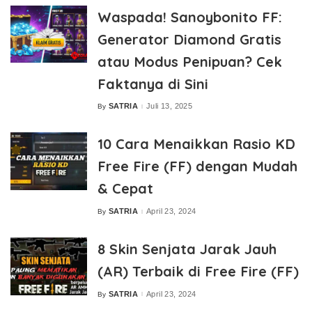
Waspada! Sanoybonito FF:
Generator Diamond Gratis
atau Modus Penipuan? Cek
Faktanya di Sini
SATRIA
Juli 13, 2025
By
Posted
by
10 Cara Menaikkan Rasio KD
Free Fire (FF) dengan Mudah
& Cepat
SATRIA
April 23, 2024
By
Posted
by
8 Skin Senjata Jarak Jauh
(AR) Terbaik di Free Fire (FF)
SATRIA
April 23, 2024
By
Posted
by