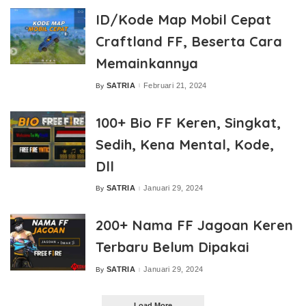
ID/Kode Map Mobil Cepat
Craftland FF, Beserta Cara
Memainkannya
SATRIA
Februari 21, 2024
By
Posted
by
100+ Bio FF Keren, Singkat,
Sedih, Kena Mental, Kode,
Dll
SATRIA
Januari 29, 2024
By
Posted
by
200+ Nama FF Jagoan Keren
Terbaru Belum Dipakai
SATRIA
Januari 29, 2024
By
Posted
by
Load More