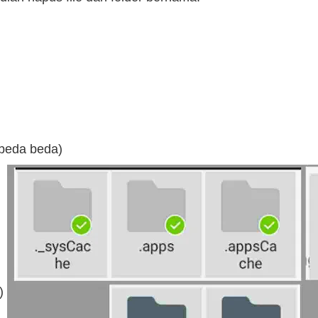
 beda beda)
a)