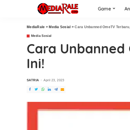
Game
An
MediaRale
>
Media Sosial
>
Cara Unbanned OmeTV Terbaru, 
Media Sosial
Cara Unbanned 
Ini!
SATRIA
April 23, 2023
Posted
by