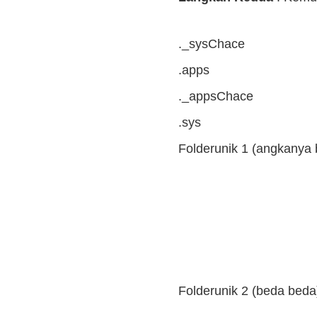
._sysChace
.apps
._appsChace
.sys
Folderunik 1 (angkanya
Folderunik 2 (beda bed