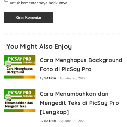
untuk komentar saya berikutnya.
You Might Also Enjoy
Cara Menghapus Background
Foto di PicSay Pro
SATRIA
Agustus 20, 2022
By
Posted
by
Cara Menambahkan dan
Mengedit Teks di PicSay Pro
[Lengkap]
SATRIA
Agustus 20, 2022
By
Posted
by