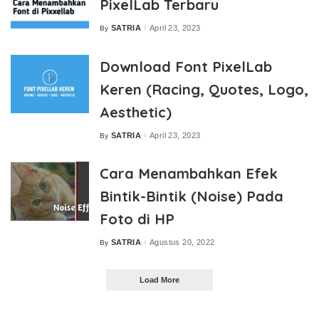
PixelLab Terbaru
SATRIA
April 23, 2023
By
Posted
by
Download Font PixelLab
Keren (Racing, Quotes, Logo,
Aesthetic)
SATRIA
April 23, 2023
By
Posted
by
Cara Menambahkan Efek
Bintik-Bintik (Noise) Pada
Foto di HP
SATRIA
Agustus 20, 2022
By
Posted
by
Load More