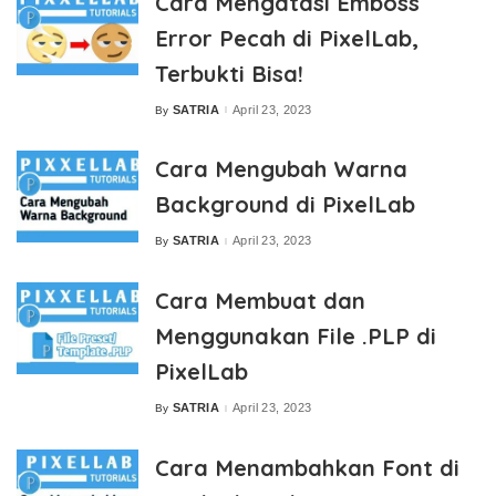
Cara Mengatasi Emboss
Error Pecah di PixelLab,
Terbukti Bisa!
SATRIA
April 23, 2023
By
Posted
by
Cara Mengubah Warna
Background di PixelLab
SATRIA
April 23, 2023
By
Posted
by
Cara Membuat dan
Menggunakan File .PLP di
PixelLab
SATRIA
April 23, 2023
By
Posted
by
Cara Menambahkan Font di