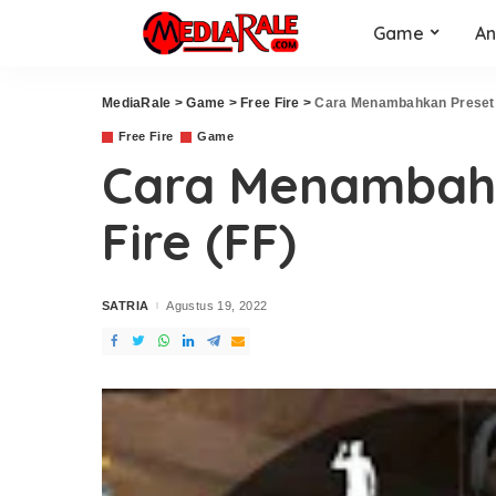
Game
An
MediaRale
>
Game
>
Free Fire
>
Cara Menambahkan Preset K
Free Fire
Game
Cara Menambahk
Fire (FF)
SATRIA
Agustus 19, 2022
Posted
by