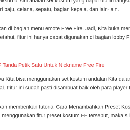
ksud di sini adalah set kostum yang dapat dipilih langs
i baju, celana, sepatu, bagian kepala, dan lain-lain.
akan di bagian menu emote Free Fire. Jadi, Kita buka me
etahui, fitur ini hanya dapat digunakan di bagian lobby F
 Tanda Petik Satu Untuk Nickname Free Fire
upaya Kita bisa menggunakan set kostum andalan Kita dal
wal. Fitur ini sudah pasti disambuat baik oleh para playe
 akan memberikan tutorial Cara Menambahkan Preset Kos
 menggunakan fitur preset kostum FF tersebut, maka si