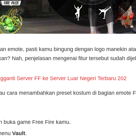
an emote, pasti kamu bingung dengan logo manekin atau
an? Nah, penjelasan mengenai fitur tersebut sudah dijel
ganti Server FF ke Server Luar Negeri Terbaru 202
u cara menambahkan preset kostum di bagian emote FFF
n buka game Free Fire kamu.
 menu
Vault
.